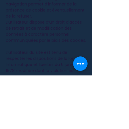
navigation permet d’informer de la
présence de cookie et éventuellement,
de la refuser.
L’utilisateur dispose d’un droit d’accès,
de retrait et de modification des
données à caractère personnel
communiquées par le biais des cookies.
L’utilisateur du site est tenu de
respecter les dispositions de la loi
Informatique et libertés du 6 janvier
1978 modifiée dont la violation est
passible de sanctions pénales. Il doit
notamment s’abstenir, s’agissant des
informations nominatives auxquelles il
accède, de toute collecte, de toute
utilisation détournée, et d’une manière
générale, de tout acte susceptible de
porter atteinte à la vie privée ou à la
réputation des personnes.