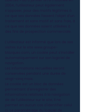
Libertés » du 6 janvier 1978 modifiée en
2004, l’utilisateur peut également
s’opposer, pour des motifs légitimes à
ce que ses données fassent l’objet d’un
traitement et sans motif et sans frais, à
ce que ses données soient utilisées à
des fins de prospection commerciale.
L’utilisateur est informé que lors de ses
visites sur le site
www.groupe-
blazquez.com
, un cookie peut s’installer
automatiquement sur son logiciel de
navigation.
Les informations recueillies seront
conservées pendant une durée de
vingt-cinq mois.
Le cookie est un bloc de données
permettant d'enregistrer des
informations relatives à la navigation
de de l'utilisateur sur le site, il ne
permet en aucun cas d'identifier celui
ci. Le paramétrage du logiciel de