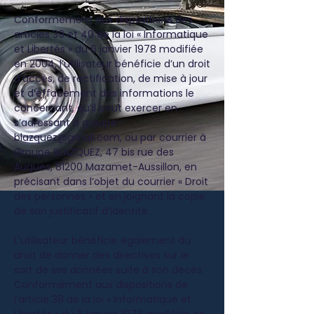
Conformément aux dispositions des
articles 39 et 40 de la loi « Informatique
et Libertés » du 6 janvier 1978 modifiée
en 2004, l’utilisateur bénéficie d’un droit
d’accès, de rectification, de mise à jour
et d’effacement des informations le
concernant, qu’il peut exercer en
s’adressant à
groupe-
blazquez@gmail.com
, ou par courrier à
Groupe BLAZQUEZ, 47 bis rue des
Auques, 81200 Mazamet-Aussillon, en
précisant dans l’objet du courrier « Droit
des personnes » et en joignant la copie
de son justificatif d’identité.
L'utilisateur bénéficie également du
droit de donner des directives sur le
sort de ses données suite à son décès.
Conformément aux dispositions de
l’article 38 de la loi « Informatique et